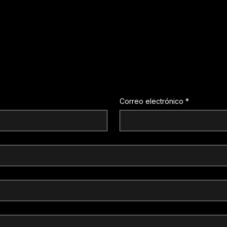
Correo electrónico
*